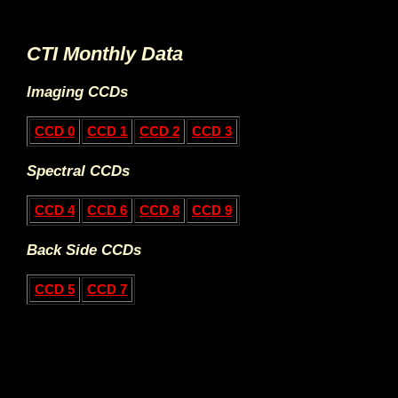
CTI Monthly Data
Imaging CCDs
CCD 0
CCD 1
CCD 2
CCD 3
Spectral CCDs
CCD 4
CCD 6
CCD 8
CCD 9
Back Side CCDs
CCD 5
CCD 7