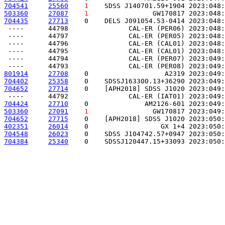
704541
25560
1
    SDSS J140701.59+1904 2023:048:
503360
27087
1
                GW170817 2023:048:
704435
27713
    0    DELS J091054.53-0414 2023:048:
 ----      44798               CAL-ER (PER06) 2023:048:
 ----      44797               CAL-ER (PER05) 2023:048:
 ----      44796               CAL-ER (CAL01) 2023:048:
 ----      44795               CAL-ER (CAL01) 2023:048:
 ----      44794               CAL-ER (PER07) 2023:049:
801914
27708
    0                   A2319 2023:049:
704402
25358
    0    SDSSJ163300.13+36290 2023:049:
704652
27714
    0    [APH2018] SDSS J1020 2023:049:
704424
27710
    0              AM2126-601 2023:049:
503360
27091
1
                GW170817 2023:049:
704652
27715
    0    [APH2018] SDSS J1020 2023:050:
402351
26014
    0                  GX 1+4 2023:050:
704548
26023
    0    SDSS J104742.57+0947 2023:050:
704384
25340
    0    SDSSJ120447.15+33093 2023:050: