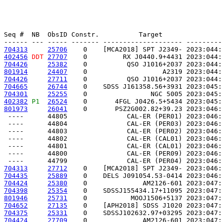
Seq #  NB  ObsID Constr.          Target               
704313
25706
    0    [MCA2018] SPT J2349- 2023:044:
402456
DDT
27707
    0         RX J0440.9+4431 2023:044:
704426
25382
    0          QSO J1016+2037 2023:044:
801914
24407
    0                   A2319 2023:044:
704426
27711
    0          QSO J1016+2037 2023:044:
704665
26744
    0    SDSS J161358.56+3931 2023:045:
704301
25255
    0                NGC 5005 2023:045:
402382
P1 
26524
    0       4FGL J0426.5+5434 2023:045:
801973
26041
    0       PSZ2G002.82+39.23 2023:046:
 ----      44805               CAL-ER (PER01) 2023:046:
 ----      44804               CAL-ER (PER03) 2023:046:
 ----      44803               CAL-ER (PER02) 2023:046:
 ----      44802               CAL-ER (CAL01) 2023:046:
 ----      44801               CAL-ER (CAL01) 2023:046:
 ----      44800               CAL-ER (PER09) 2023:046:
704313
27712
    0    [MCA2018] SPT J2349- 2023:046:
704435
25889
    0    DELS J091054.53-0414 2023:046:
704424
25380
    0              AM2126-601 2023:047:
704398
25354
    0    SDSSJ155434.17+11095 2023:047:
801946
25731
    0           MOOJ1506+5137 2023:047:
704652
27135
    0    [APH2018] SDSS J1020 2023:047:
704375
25331
    0    SDSSJ102632.97+03295 2023:047:
704424
27709
    0              AM2126-601 2023:047: