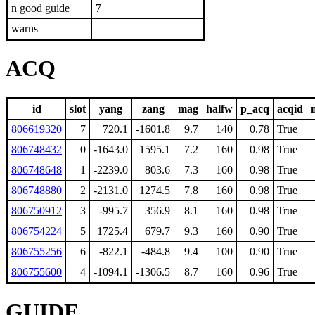
n good guide
7
warns
ACQ
id
slot
yang
zang
mag
halfw
p_acq
acqid
806619320
7
720.1
-1601.8
9.7
140
0.78
True
806748432
0
-1643.0
1595.1
7.2
160
0.98
True
806748648
1
-2239.0
803.6
7.3
160
0.98
True
806748880
2
-2131.0
1274.5
7.8
160
0.98
True
806750912
3
-995.7
356.9
8.1
160
0.98
True
806754224
5
1725.4
679.7
9.3
160
0.90
True
806755256
6
-822.1
-484.8
9.4
100
0.90
True
806755600
4
-1094.1
-1306.5
8.7
160
0.96
True
GUIDE