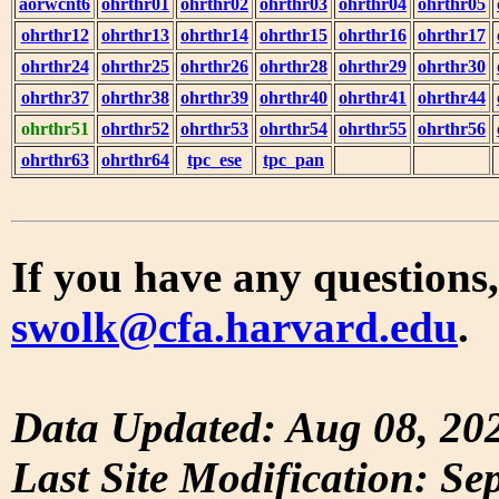
aorwcnt6
ohrthr01
ohrthr02
ohrthr03
ohrthr04
ohrthr05
ohrthr12
ohrthr13
ohrthr14
ohrthr15
ohrthr16
ohrthr17
ohrthr24
ohrthr25
ohrthr26
ohrthr28
ohrthr29
ohrthr30
ohrthr37
ohrthr38
ohrthr39
ohrthr40
ohrthr41
ohrthr44
ohrthr51
ohrthr52
ohrthr53
ohrthr54
ohrthr55
ohrthr56
ohrthr63
ohrthr64
tpc_ese
tpc_pan
If you have any questions,
swolk@cfa.harvard.edu
.
Data Updated: Aug 08, 20
Last Site Modification: Se