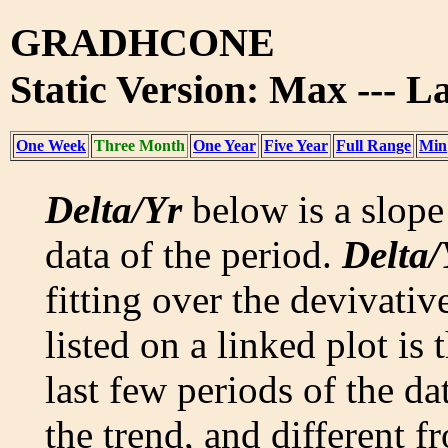
GRADHCONE
Static Version: Max --- 
One Week
Three Month
One Year
Five Year
Full Range
Min
Delta/Yr
below is a slope 
data of the period.
Delta/
fitting over the devivativ
listed on a linked plot is
last few periods of the da
the trend, and different f