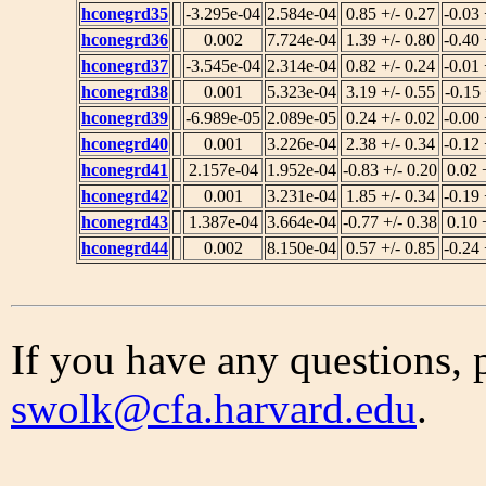
hconegrd35
-3.295e-04
2.584e-04
0.85 +/- 0.27
-0.03 
hconegrd36
0.002
7.724e-04
1.39 +/- 0.80
-0.40 
hconegrd37
-3.545e-04
2.314e-04
0.82 +/- 0.24
-0.01 
hconegrd38
0.001
5.323e-04
3.19 +/- 0.55
-0.15 
hconegrd39
-6.989e-05
2.089e-05
0.24 +/- 0.02
-0.00 
hconegrd40
0.001
3.226e-04
2.38 +/- 0.34
-0.12 
hconegrd41
2.157e-04
1.952e-04
-0.83 +/- 0.20
0.02 
hconegrd42
0.001
3.231e-04
1.85 +/- 0.34
-0.19 
hconegrd43
1.387e-04
3.664e-04
-0.77 +/- 0.38
0.10 
hconegrd44
0.002
8.150e-04
0.57 +/- 0.85
-0.24 
If you have any questions, 
swolk@cfa.harvard.edu
.