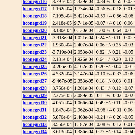
hconegrd16
3.791e-04
5.329e-04
-0.84 +/- 0.55
0.03 
hconegrd17
1.162e-04
1.734e-04
-0.56 +/- 0.18
0.01 
hconegrd18
7.195e-04
5.421e-04
-0.59 +/- 0.56
-0.06 
hconegrd19
2.418e-05
9.741e-05
-0.07 +/- 0.10
0.06 
hconegrd20
8.130e-04
6.130e-04
-1.00 +/- 0.64
-0.01 
hconegrd21
-3.918e-04
1.051e-04
0.24 +/- 0.11
0.02 
hconegrd22
1.930e-04
2.407e-04
0.06 +/- 0.25
-0.03 
hconegrd23
-3.719e-04
2.053e-04
0.82 +/- 0.21
-0.05 
hconegrd24
2.131e-04
1.926e-04
0.64 +/- 0.20
-0.12 
hconegrd25
-4.206e-05
4.162e-05
0.20 +/- 0.04
-0.01 
hconegrd26
4.532e-04
3.147e-04
-0.10 +/- 0.33
-0.06 
hconegrd27
-9.467e-05
2.353e-05
0.18 +/- 0.03
0.01 
hconegrd28
3.756e-04
1.201e-04
0.43 +/- 0.12
-0.07 
hconegrd29
2.375e-05
2.089e-05
-0.11 +/- 0.02
-0.02 
hconegrd30
4.051e-04
1.066e-04
0.49 +/- 0.11
-0.07 
hconegrd31
1.847e-04
2.962e-04
-0.96 +/- 0.31
0.06 
hconegrd32
5.870e-04
2.468e-04
-0.24 +/- 0.26
-0.05 
hconegrd33
3.556e-04
1.187e-04
-0.08 +/- 0.12
0.01 
hconegrd34
3.613e-04
1.386e-04
0.77 +/- 0.14
-0.04 