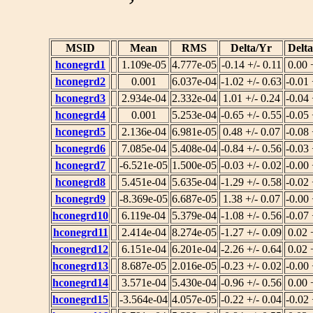
MSID
Mean
RMS
Delta/Yr
Delt
hconegrd1
1.109e-05
4.777e-05
-0.14 +/- 0.11
0.00 
hconegrd2
0.001
6.037e-04
-1.02 +/- 0.63
-0.01 
hconegrd3
2.934e-04
2.332e-04
1.01 +/- 0.24
-0.04 
hconegrd4
0.001
5.253e-04
-0.65 +/- 0.55
-0.05 
hconegrd5
2.136e-04
6.981e-05
0.48 +/- 0.07
-0.08 
hconegrd6
7.085e-04
5.408e-04
-0.84 +/- 0.56
-0.03 
hconegrd7
-6.521e-05
1.500e-05
-0.03 +/- 0.02
-0.00 
hconegrd8
5.451e-04
5.635e-04
-1.29 +/- 0.58
-0.02 
hconegrd9
-8.369e-05
6.687e-05
1.38 +/- 0.07
-0.00 
hconegrd10
6.119e-04
5.379e-04
-1.08 +/- 0.56
-0.07 
hconegrd11
2.414e-04
8.274e-05
-1.27 +/- 0.09
0.02 
hconegrd12
6.151e-04
6.201e-04
-2.26 +/- 0.64
0.02 
hconegrd13
8.687e-05
2.016e-05
-0.23 +/- 0.02
-0.00 
hconegrd14
3.571e-04
5.430e-04
-0.96 +/- 0.56
0.00 
hconegrd15
-3.564e-04
4.057e-05
-0.22 +/- 0.04
-0.02 