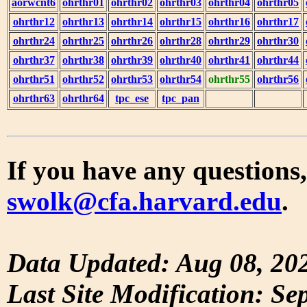
aorwcnt6
ohrthr01
ohrthr02
ohrthr03
ohrthr04
ohrthr05
ohrthr12
ohrthr13
ohrthr14
ohrthr15
ohrthr16
ohrthr17
ohrthr24
ohrthr25
ohrthr26
ohrthr28
ohrthr29
ohrthr30
ohrthr37
ohrthr38
ohrthr39
ohrthr40
ohrthr41
ohrthr44
ohrthr51
ohrthr52
ohrthr53
ohrthr54
ohrthr55
ohrthr56
ohrthr63
ohrthr64
tpc_ese
tpc_pan
If you have any questions,
swolk@cfa.harvard.edu
.
Data Updated: Aug 08, 20
Last Site Modification: Se