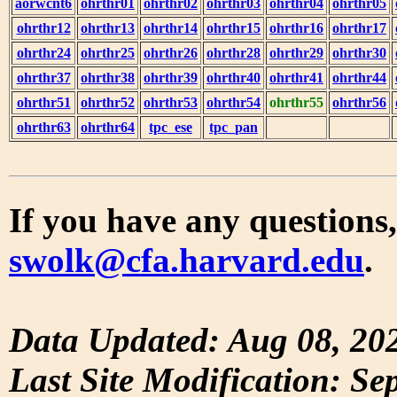
aorwcnt6
ohrthr01
ohrthr02
ohrthr03
ohrthr04
ohrthr05
ohrthr12
ohrthr13
ohrthr14
ohrthr15
ohrthr16
ohrthr17
ohrthr24
ohrthr25
ohrthr26
ohrthr28
ohrthr29
ohrthr30
ohrthr37
ohrthr38
ohrthr39
ohrthr40
ohrthr41
ohrthr44
ohrthr51
ohrthr52
ohrthr53
ohrthr54
ohrthr55
ohrthr56
ohrthr63
ohrthr64
tpc_ese
tpc_pan
If you have any questions,
swolk@cfa.harvard.edu
.
Data Updated: Aug 08, 20
Last Site Modification: Se