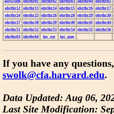
aorwcnt6
ohrthr01
ohrthr02
ohrthr03
ohrthr04
ohrthr05
ohrthr12
ohrthr13
ohrthr14
ohrthr15
ohrthr16
ohrthr17
ohrthr24
ohrthr25
ohrthr26
ohrthr28
ohrthr29
ohrthr30
ohrthr37
ohrthr38
ohrthr39
ohrthr40
ohrthr41
ohrthr44
ohrthr51
ohrthr52
ohrthr53
ohrthr54
ohrthr55
ohrthr56
ohrthr63
ohrthr64
tpc_ese
tpc_pan
If you have any questions,
swolk@cfa.harvard.edu
.
Data Updated: Aug 06, 20
Last Site Modification: Se