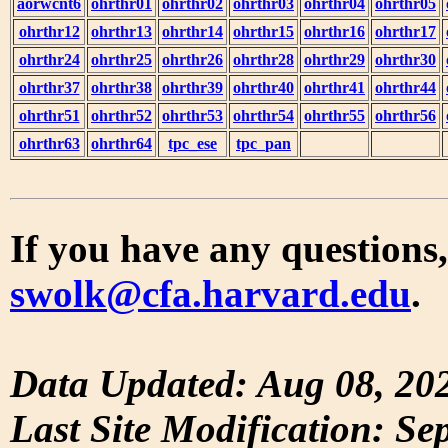
aorwcnt6
ohrthr01
ohrthr02
ohrthr03
ohrthr04
ohrthr05
ohrthr12
ohrthr13
ohrthr14
ohrthr15
ohrthr16
ohrthr17
ohrthr24
ohrthr25
ohrthr26
ohrthr28
ohrthr29
ohrthr30
ohrthr37
ohrthr38
ohrthr39
ohrthr40
ohrthr41
ohrthr44
ohrthr51
ohrthr52
ohrthr53
ohrthr54
ohrthr55
ohrthr56
ohrthr63
ohrthr64
tpc_ese
tpc_pan
If you have any questions,
swolk@cfa.harvard.edu
.
Data Updated: Aug 08, 20
Last Site Modification: Se