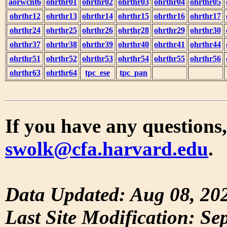
aorwcnt6
ohrthr01
ohrthr02
ohrthr03
ohrthr04
ohrthr05
ohrthr12
ohrthr13
ohrthr14
ohrthr15
ohrthr16
ohrthr17
ohrthr24
ohrthr25
ohrthr26
ohrthr28
ohrthr29
ohrthr30
ohrthr37
ohrthr38
ohrthr39
ohrthr40
ohrthr41
ohrthr44
ohrthr51
ohrthr52
ohrthr53
ohrthr54
ohrthr55
ohrthr56
ohrthr63
ohrthr64
tpc_ese
tpc_pan
If you have any questions,
swolk@cfa.harvard.edu
.
Data Updated: Aug 08, 20
Last Site Modification: Se