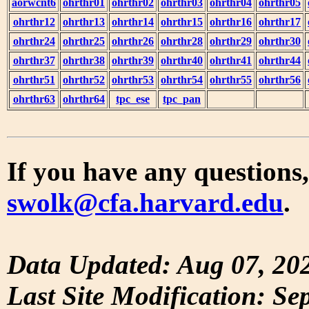
aorwcnt6
ohrthr01
ohrthr02
ohrthr03
ohrthr04
ohrthr05
ohrthr12
ohrthr13
ohrthr14
ohrthr15
ohrthr16
ohrthr17
ohrthr24
ohrthr25
ohrthr26
ohrthr28
ohrthr29
ohrthr30
ohrthr37
ohrthr38
ohrthr39
ohrthr40
ohrthr41
ohrthr44
ohrthr51
ohrthr52
ohrthr53
ohrthr54
ohrthr55
ohrthr56
ohrthr63
ohrthr64
tpc_ese
tpc_pan
If you have any questions,
swolk@cfa.harvard.edu
.
Data Updated: Aug 07, 20
Last Site Modification: Se