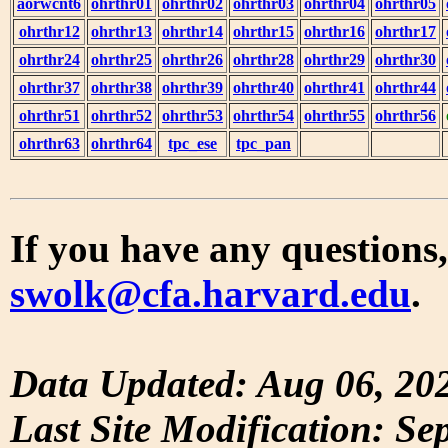
aorwcnt6
ohrthr01
ohrthr02
ohrthr03
ohrthr04
ohrthr05
ohrthr12
ohrthr13
ohrthr14
ohrthr15
ohrthr16
ohrthr17
ohrthr24
ohrthr25
ohrthr26
ohrthr28
ohrthr29
ohrthr30
ohrthr37
ohrthr38
ohrthr39
ohrthr40
ohrthr41
ohrthr44
ohrthr51
ohrthr52
ohrthr53
ohrthr54
ohrthr55
ohrthr56
ohrthr63
ohrthr64
tpc_ese
tpc_pan
If you have any questions,
swolk@cfa.harvard.edu
.
Data Updated: Aug 06, 20
Last Site Modification: Se