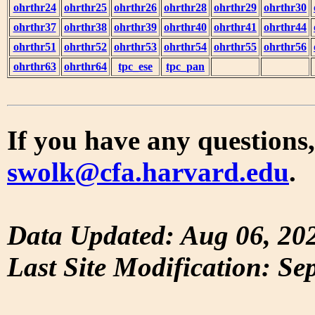
ohrthr24
ohrthr25
ohrthr26
ohrthr28
ohrthr29
ohrthr30
ohrthr37
ohrthr38
ohrthr39
ohrthr40
ohrthr41
ohrthr44
ohrthr51
ohrthr52
ohrthr53
ohrthr54
ohrthr55
ohrthr56
ohrthr63
ohrthr64
tpc_ese
tpc_pan
If you have any questions,
swolk@cfa.harvard.edu
.
Data Updated: Aug 06, 20
Last Site Modification: Se