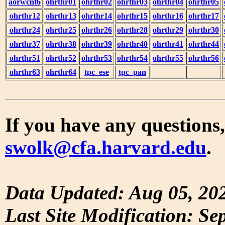
aorwcnt6
ohrthr01
ohrthr02
ohrthr03
ohrthr04
ohrthr05
ohrthr12
ohrthr13
ohrthr14
ohrthr15
ohrthr16
ohrthr17
ohrthr24
ohrthr25
ohrthr26
ohrthr28
ohrthr29
ohrthr30
ohrthr37
ohrthr38
ohrthr39
ohrthr40
ohrthr41
ohrthr44
ohrthr51
ohrthr52
ohrthr53
ohrthr54
ohrthr55
ohrthr56
ohrthr63
ohrthr64
tpc_ese
tpc_pan
If you have any questions,
swolk@cfa.harvard.edu
.
Data Updated: Aug 05, 20
Last Site Modification: Se