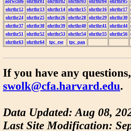
aorwcnt6
ohrthr01
ohrthr02
ohrthr03
ohrthr04
ohrthr05
ohrthr12
ohrthr13
ohrthr14
ohrthr15
ohrthr16
ohrthr17
ohrthr24
ohrthr25
ohrthr26
ohrthr28
ohrthr29
ohrthr30
ohrthr37
ohrthr38
ohrthr39
ohrthr40
ohrthr41
ohrthr44
ohrthr51
ohrthr52
ohrthr53
ohrthr54
ohrthr55
ohrthr56
ohrthr63
ohrthr64
tpc_ese
tpc_pan
If you have any questions,
swolk@cfa.harvard.edu
.
Data Updated: Aug 08, 20
Last Site Modification: Se