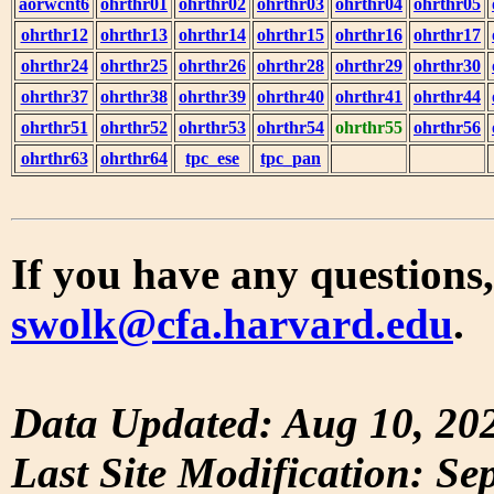
aorwcnt6
ohrthr01
ohrthr02
ohrthr03
ohrthr04
ohrthr05
ohrthr12
ohrthr13
ohrthr14
ohrthr15
ohrthr16
ohrthr17
ohrthr24
ohrthr25
ohrthr26
ohrthr28
ohrthr29
ohrthr30
ohrthr37
ohrthr38
ohrthr39
ohrthr40
ohrthr41
ohrthr44
ohrthr51
ohrthr52
ohrthr53
ohrthr54
ohrthr55
ohrthr56
ohrthr63
ohrthr64
tpc_ese
tpc_pan
If you have any questions,
swolk@cfa.harvard.edu
.
Data Updated: Aug 10, 20
Last Site Modification: Se