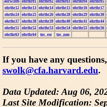
aorwcnt6
ohrthr01
ohrthr02
ohrthr03
ohrthr04
ohrthr05
ohrthr12
ohrthr13
ohrthr14
ohrthr15
ohrthr16
ohrthr17
ohrthr24
ohrthr25
ohrthr26
ohrthr28
ohrthr29
ohrthr30
ohrthr37
ohrthr38
ohrthr39
ohrthr40
ohrthr41
ohrthr44
ohrthr51
ohrthr52
ohrthr53
ohrthr54
ohrthr55
ohrthr56
ohrthr63
ohrthr64
tpc_ese
tpc_pan
If you have any questions,
swolk@cfa.harvard.edu
.
Data Updated: Aug 06, 20
Last Site Modification: Se