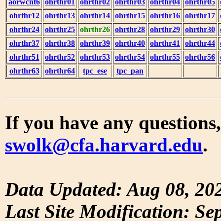
aorwcnt6
ohrthr01
ohrthr02
ohrthr03
ohrthr04
ohrthr05
ohrthr12
ohrthr13
ohrthr14
ohrthr15
ohrthr16
ohrthr17
ohrthr24
ohrthr25
ohrthr26
ohrthr28
ohrthr29
ohrthr30
ohrthr37
ohrthr38
ohrthr39
ohrthr40
ohrthr41
ohrthr44
ohrthr51
ohrthr52
ohrthr53
ohrthr54
ohrthr55
ohrthr56
ohrthr63
ohrthr64
tpc_ese
tpc_pan
If you have any questions,
swolk@cfa.harvard.edu
.
Data Updated: Aug 08, 20
Last Site Modification: Se