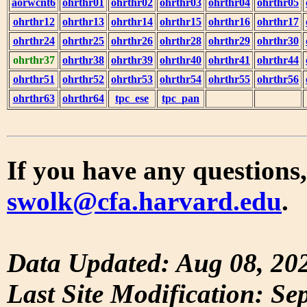
aorwcnt6
ohrthr01
ohrthr02
ohrthr03
ohrthr04
ohrthr05
ohrthr12
ohrthr13
ohrthr14
ohrthr15
ohrthr16
ohrthr17
ohrthr24
ohrthr25
ohrthr26
ohrthr28
ohrthr29
ohrthr30
ohrthr37
ohrthr38
ohrthr39
ohrthr40
ohrthr41
ohrthr44
ohrthr51
ohrthr52
ohrthr53
ohrthr54
ohrthr55
ohrthr56
ohrthr63
ohrthr64
tpc_ese
tpc_pan
If you have any questions,
swolk@cfa.harvard.edu
.
Data Updated: Aug 08, 20
Last Site Modification: Se