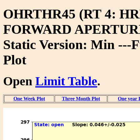
OHRTHR45 (RT 4: H
FORWARD APERTURE
Static Version: Min ---
Plot
Open
Limit Table
.
One Week Plot
Three Month Plot
One year 