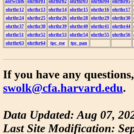
aorwcnt6
ohrthr01
ohrthr02
ohrthr03
ohrthr04
ohrthr05
ohrthr12
ohrthr13
ohrthr14
ohrthr15
ohrthr16
ohrthr17
ohrthr24
ohrthr25
ohrthr26
ohrthr28
ohrthr29
ohrthr30
ohrthr37
ohrthr38
ohrthr39
ohrthr40
ohrthr41
ohrthr44
ohrthr51
ohrthr52
ohrthr53
ohrthr54
ohrthr55
ohrthr56
ohrthr63
ohrthr64
tpc_ese
tpc_pan
If you have any questions,
swolk@cfa.harvard.edu
.
Data Updated: Aug 07, 20
Last Site Modification: Se