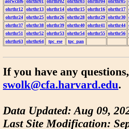
aorwcnt6
ohrthr01
ohrthr02
ohrthr03
ohrthr04
ohrthr05
ohrthr12
ohrthr13
ohrthr14
ohrthr15
ohrthr16
ohrthr17
ohrthr24
ohrthr25
ohrthr26
ohrthr28
ohrthr29
ohrthr30
ohrthr37
ohrthr38
ohrthr39
ohrthr40
ohrthr41
ohrthr44
ohrthr51
ohrthr52
ohrthr53
ohrthr54
ohrthr55
ohrthr56
ohrthr63
ohrthr64
tpc_ese
tpc_pan
If you have any questions,
swolk@cfa.harvard.edu
.
Data Updated: Aug 09, 20
Last Site Modification: Se