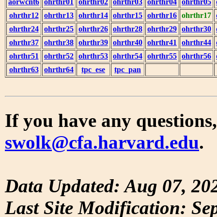
aorwcnt6
ohrthr01
ohrthr02
ohrthr03
ohrthr04
ohrthr05
ohrthr12
ohrthr13
ohrthr14
ohrthr15
ohrthr16
ohrthr17
ohrthr24
ohrthr25
ohrthr26
ohrthr28
ohrthr29
ohrthr30
ohrthr37
ohrthr38
ohrthr39
ohrthr40
ohrthr41
ohrthr44
ohrthr51
ohrthr52
ohrthr53
ohrthr54
ohrthr55
ohrthr56
ohrthr63
ohrthr64
tpc_ese
tpc_pan
If you have any questions,
swolk@cfa.harvard.edu
.
Data Updated: Aug 07, 20
Last Site Modification: Se