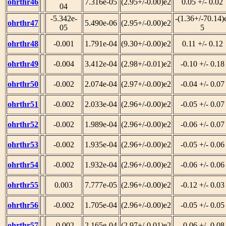
ohrthr46
7.316e-05
(2.95+/-0.00)e2
0.05 +/- 0.02
04
-5.342e-
-(1.36+/-70.14)
ohrthr47
5.490e-06
(2.95+/-0.00)e2
05
5
ohrthr48
-0.001
1.791e-04
(9.30+/-0.00)e2
0.11 +/- 0.12
ohrthr49
-0.004
3.412e-04
(2.98+/-0.01)e2
-0.10 +/- 0.18
ohrthr50
-0.002
2.074e-04
(2.97+/-0.00)e2
-0.04 +/- 0.07
ohrthr51
-0.002
2.033e-04
(2.96+/-0.00)e2
-0.05 +/- 0.07
ohrthr52
-0.002
1.989e-04
(2.96+/-0.00)e2
-0.06 +/- 0.07
ohrthr53
-0.002
1.935e-04
(2.96+/-0.00)e2
-0.05 +/- 0.06
ohrthr54
-0.002
1.932e-04
(2.96+/-0.00)e2
-0.06 +/- 0.06
ohrthr55
0.003
7.777e-05
(2.96+/-0.00)e2
-0.12 +/- 0.03
ohrthr56
-0.002
1.705e-04
(2.96+/-0.00)e2
-0.05 +/- 0.05
ohrthr57
-0.002
2.165e-04
(2.97+/-0.01)e2
-0.06 +/- 0.08