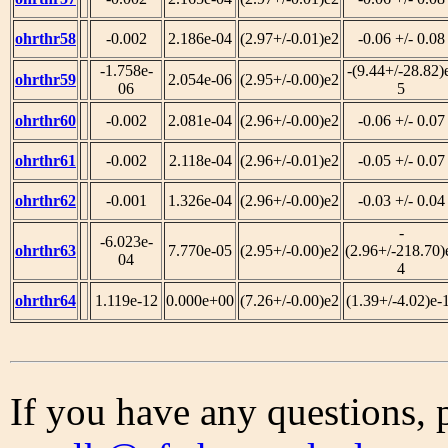
ohrthr58
-0.002
2.186e-04
(2.97+/-0.01)e2
-0.06 +/- 0.08
-1.758e-
-(9.44+/-28.82)
ohrthr59
2.054e-06
(2.95+/-0.00)e2
06
5
ohrthr60
-0.002
2.081e-04
(2.96+/-0.00)e2
-0.06 +/- 0.07
ohrthr61
-0.002
2.118e-04
(2.96+/-0.01)e2
-0.05 +/- 0.07
ohrthr62
-0.001
1.326e-04
(2.96+/-0.00)e2
-0.03 +/- 0.04
-
-6.023e-
ohrthr63
7.770e-05
(2.95+/-0.00)e2
(2.96+/-218.70)
04
4
ohrthr64
1.119e-12
0.000e+00
(7.26+/-0.00)e2
(1.39+/-4.02)e-
If you have any questions, 