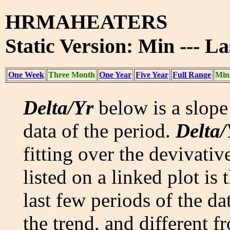
HRMAHEATERS
Static Version: Min --- L
One Week
Three Month
One Year
Five Year
Full Range
Min
Delta/Yr
below is a slope 
data of the period.
Delta/
fitting over the devivativ
listed on a linked plot is
last few periods of the da
the trend, and different f