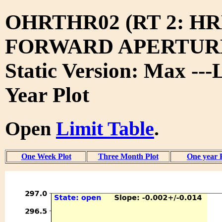
OHRTHR02 (RT 2: H
FORWARD APERTURE
Static Version: Max ---
Year Plot
Open
Limit Table
.
One Week Plot
Three Month Plot
One year 