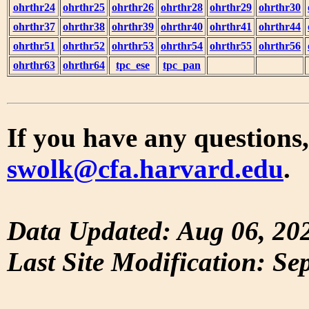
ohrthr24
ohrthr25
ohrthr26
ohrthr28
ohrthr29
ohrthr30
ohrthr37
ohrthr38
ohrthr39
ohrthr40
ohrthr41
ohrthr44
ohrthr51
ohrthr52
ohrthr53
ohrthr54
ohrthr55
ohrthr56
ohrthr63
ohrthr64
tpc_ese
tpc_pan
If you have any questions,
swolk@cfa.harvard.edu
.
Data Updated: Aug 06, 20
Last Site Modification: Se