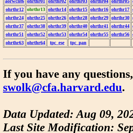
aorwcnt6
ohrthr01
ohrthr02
ohrthr03
ohrthr04
ohrthr05
ohrthr12
ohrthr13
ohrthr14
ohrthr15
ohrthr16
ohrthr17
ohrthr24
ohrthr25
ohrthr26
ohrthr28
ohrthr29
ohrthr30
ohrthr37
ohrthr38
ohrthr39
ohrthr40
ohrthr41
ohrthr44
ohrthr51
ohrthr52
ohrthr53
ohrthr54
ohrthr55
ohrthr56
ohrthr63
ohrthr64
tpc_ese
tpc_pan
If you have any questions,
swolk@cfa.harvard.edu
.
Data Updated: Aug 09, 20
Last Site Modification: Se