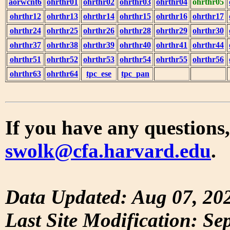
aorwcnt6
ohrthr01
ohrthr02
ohrthr03
ohrthr04
ohrthr05
ohrthr12
ohrthr13
ohrthr14
ohrthr15
ohrthr16
ohrthr17
ohrthr24
ohrthr25
ohrthr26
ohrthr28
ohrthr29
ohrthr30
ohrthr37
ohrthr38
ohrthr39
ohrthr40
ohrthr41
ohrthr44
ohrthr51
ohrthr52
ohrthr53
ohrthr54
ohrthr55
ohrthr56
ohrthr63
ohrthr64
tpc_ese
tpc_pan
If you have any questions,
swolk@cfa.harvard.edu
.
Data Updated: Aug 07, 20
Last Site Modification: Se