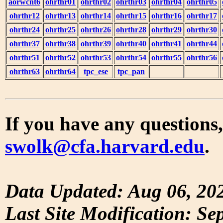
aorwcnt6
ohrthr01
ohrthr02
ohrthr03
ohrthr04
ohrthr05
ohrthr12
ohrthr13
ohrthr14
ohrthr15
ohrthr16
ohrthr17
ohrthr24
ohrthr25
ohrthr26
ohrthr28
ohrthr29
ohrthr30
ohrthr37
ohrthr38
ohrthr39
ohrthr40
ohrthr41
ohrthr44
ohrthr51
ohrthr52
ohrthr53
ohrthr54
ohrthr55
ohrthr56
ohrthr63
ohrthr64
tpc_ese
tpc_pan
If you have any questions,
swolk@cfa.harvard.edu
.
Data Updated: Aug 06, 20
Last Site Modification: Se