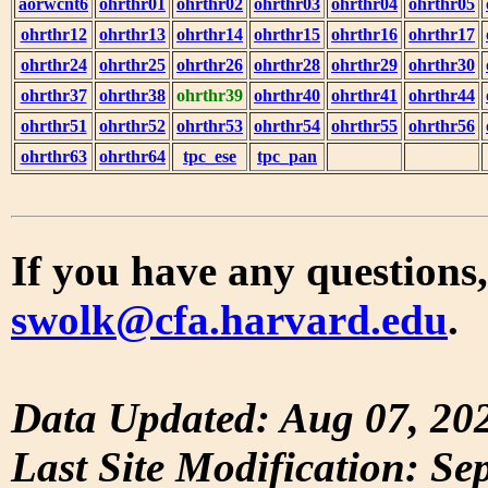
aorwcnt6
ohrthr01
ohrthr02
ohrthr03
ohrthr04
ohrthr05
ohrthr12
ohrthr13
ohrthr14
ohrthr15
ohrthr16
ohrthr17
ohrthr24
ohrthr25
ohrthr26
ohrthr28
ohrthr29
ohrthr30
ohrthr37
ohrthr38
ohrthr39
ohrthr40
ohrthr41
ohrthr44
ohrthr51
ohrthr52
ohrthr53
ohrthr54
ohrthr55
ohrthr56
ohrthr63
ohrthr64
tpc_ese
tpc_pan
If you have any questions,
swolk@cfa.harvard.edu
.
Data Updated: Aug 07, 20
Last Site Modification: Se