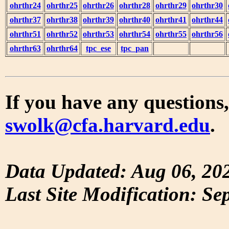
ohrthr24
ohrthr25
ohrthr26
ohrthr28
ohrthr29
ohrthr30
ohrthr37
ohrthr38
ohrthr39
ohrthr40
ohrthr41
ohrthr44
ohrthr51
ohrthr52
ohrthr53
ohrthr54
ohrthr55
ohrthr56
ohrthr63
ohrthr64
tpc_ese
tpc_pan
If you have any questions,
swolk@cfa.harvard.edu
.
Data Updated: Aug 06, 20
Last Site Modification: Se