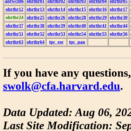
aorwcnt6
ohrthr01
ohrthr02
ohrthr03
ohrthr04
ohrthr05
ohrthr12
ohrthr13
ohrthr14
ohrthr15
ohrthr16
ohrthr17
ohrthr24
ohrthr25
ohrthr26
ohrthr28
ohrthr29
ohrthr30
ohrthr37
ohrthr38
ohrthr39
ohrthr40
ohrthr41
ohrthr44
ohrthr51
ohrthr52
ohrthr53
ohrthr54
ohrthr55
ohrthr56
ohrthr63
ohrthr64
tpc_ese
tpc_pan
If you have any questions,
swolk@cfa.harvard.edu
.
Data Updated: Aug 06, 20
Last Site Modification: Se