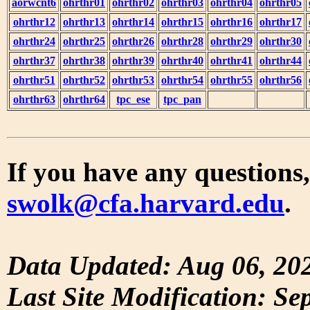
aorwcnt6
ohrthr01
ohrthr02
ohrthr03
ohrthr04
ohrthr05
ohrthr12
ohrthr13
ohrthr14
ohrthr15
ohrthr16
ohrthr17
ohrthr24
ohrthr25
ohrthr26
ohrthr28
ohrthr29
ohrthr30
ohrthr37
ohrthr38
ohrthr39
ohrthr40
ohrthr41
ohrthr44
ohrthr51
ohrthr52
ohrthr53
ohrthr54
ohrthr55
ohrthr56
ohrthr63
ohrthr64
tpc_ese
tpc_pan
If you have any questions,
swolk@cfa.harvard.edu
.
Data Updated: Aug 06, 20
Last Site Modification: Se