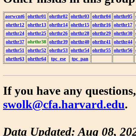
aorwcnt6
ohrthr01
ohrthr02
ohrthr03
ohrthr04
ohrthr05
ohrthr12
ohrthr13
ohrthr14
ohrthr15
ohrthr16
ohrthr17
ohrthr24
ohrthr25
ohrthr26
ohrthr28
ohrthr29
ohrthr30
ohrthr37
ohrthr38
ohrthr39
ohrthr40
ohrthr41
ohrthr44
ohrthr51
ohrthr52
ohrthr53
ohrthr54
ohrthr55
ohrthr56
ohrthr63
ohrthr64
tpc_ese
tpc_pan
If you have any questions,
swolk@cfa.harvard.edu
.
Data Updated: Aug 08, 20