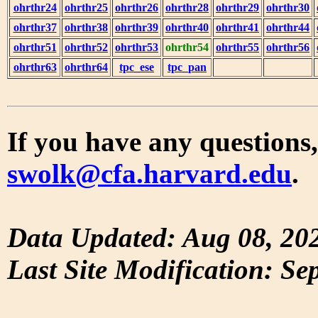
ohrthr24
ohrthr25
ohrthr26
ohrthr28
ohrthr29
ohrthr30
ohrthr37
ohrthr38
ohrthr39
ohrthr40
ohrthr41
ohrthr44
ohrthr51
ohrthr52
ohrthr53
ohrthr54
ohrthr55
ohrthr56
ohrthr63
ohrthr64
tpc_ese
tpc_pan
If you have any questions,
swolk@cfa.harvard.edu
.
Data Updated: Aug 08, 20
Last Site Modification: Se