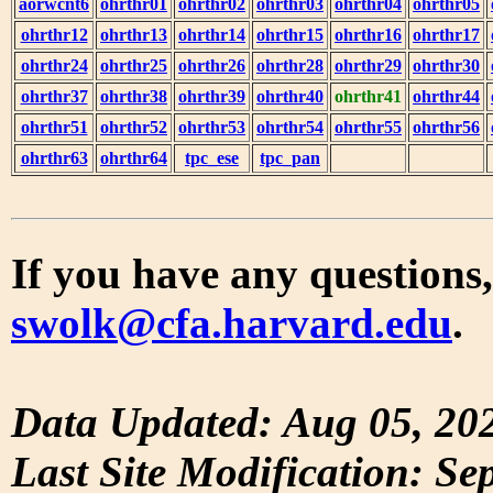
aorwcnt6
ohrthr01
ohrthr02
ohrthr03
ohrthr04
ohrthr05
ohrthr12
ohrthr13
ohrthr14
ohrthr15
ohrthr16
ohrthr17
ohrthr24
ohrthr25
ohrthr26
ohrthr28
ohrthr29
ohrthr30
ohrthr37
ohrthr38
ohrthr39
ohrthr40
ohrthr41
ohrthr44
ohrthr51
ohrthr52
ohrthr53
ohrthr54
ohrthr55
ohrthr56
ohrthr63
ohrthr64
tpc_ese
tpc_pan
If you have any questions,
swolk@cfa.harvard.edu
.
Data Updated: Aug 05, 20
Last Site Modification: Se